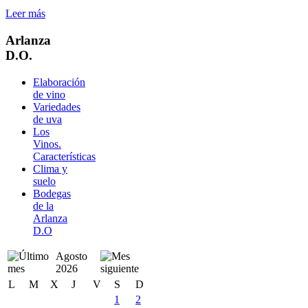
Leer más
Arlanza
D.O.
Elaboración
de vino
Variedades
de uva
Los
Vinos.
Características
Clima y
suelo
Bodegas
de la
Arlanza
D.O
Agosto
2026
L
M
X
J
V
S
D
1
2