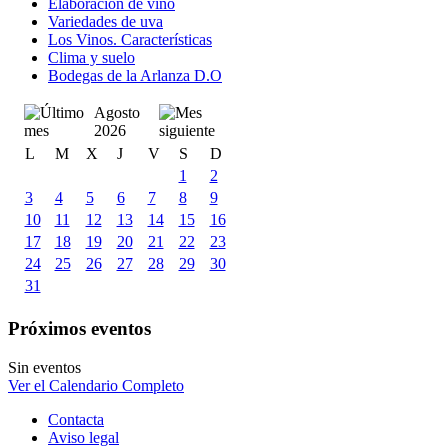
Elaboración de vino
Variedades de uva
Los Vinos. Características
Clima y suelo
Bodegas de la Arlanza D.O
Agosto
2026
L
M
X
J
V
S
D
1
2
3
4
5
6
7
8
9
10
11
12
13
14
15
16
17
18
19
20
21
22
23
24
25
26
27
28
29
30
31
Próximos eventos
Sin eventos
Ver el Calendario Completo
Contacta
Aviso legal