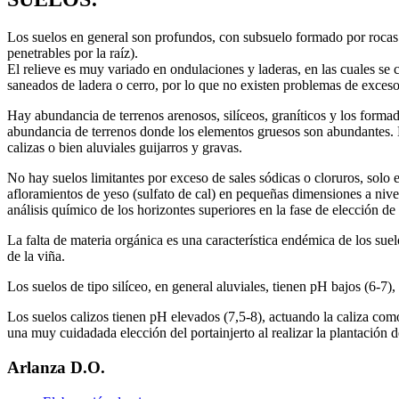
Los suelos en general son profundos, con subsuelo formado por rocas 
penetrables por la raíz).
El relieve es muy variado en ondulaciones y laderas, en las cuales se c
saneados de ladera o cerro, por lo que no existen problemas de exce
Hay abundancia de terrenos arenosos, silíceos, graníticos y los forma
abundancia de terrenos donde los elementos gruesos son abundantes. E
calizas o bien aluviales guijarros y gravas.
No hay suelos limitantes por exceso de sales sódicas o cloruros, solo 
afloramientos de yeso (sulfato de cal) en pequeñas dimensiones a nive
análisis químico de los horizontes superiores en la fase de elección de 
La falta de materia orgánica es una característica endémica de los sue
de la viña.
Los suelos de tipo silíceo, en general aluviales, tienen pH bajos (6-7)
Los suelos calizos tienen pH elevados (7,5-8), actuando la caliza com
una muy cuidadada elección del portainjerto al realizar la plantación d
Arlanza D.O.