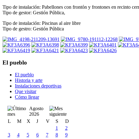
Tipo de instalación: Pabellones con frontón y frontones en recinto cer
Tipo de gestor: Gestión Pública,
Tipo de instalación: Piscinas al aire libre
Tipo de gestro: Gestión Pública
El pueblo
El pueblo
Historia y arte
Instalaciones deportivas
Que visitar
Cómo llegar
Agosto
2026
L
M
X
J
V
S
D
1
2
3
4
5
6
7
8
9