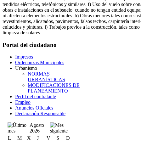
tendidos eléctricos, telefónicos y similares. f) Uso del vuelo sobre co
obras e instalaciones en el subsuelo, cuando no tengan entidad equipa
ni afecten a elementos estructurales. h) Obras menores tales como sus
revestimientos, alicatados, pavimentos, falsos techos, carpintería interio
enlucidos y pinturas. i) Trabajos previos a la construcción, tales com
limpieza de solares.
Portal del ciudadano
Impresos
Ordenanzas Municipales
Urbanismo
NORMAS
URBANÍSTICAS
MODIFICACIONES DE
PLANEAMIENTO
Perfil del contratante
Empleo
Anuncios Oficiales
Declaración Responsable
Agosto
2026
L
M
X
J
V
S
D