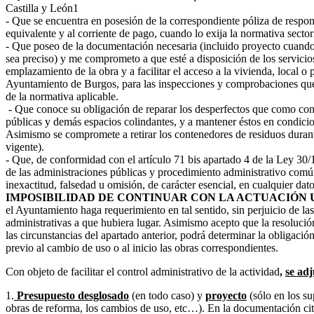
Castilla y León1
- Que se encuentra en posesión de la correspondiente póliza de respons
equivalente y al corriente de pago, cuando lo exija la normativa sectori
- Que poseo de la documentación necesaria (incluido proyecto cuando
sea preciso) y me comprometo a que esté a disposición de los servicio
emplazamiento de la obra y a facilitar el acceso a la vivienda, local o p
Ayuntamiento de Burgos, para las inspecciones y comprobaciones que
de la normativa aplicable.
- Que conoce su obligación de reparar los desperfectos que como cons
públicas y demás espacios colindantes, y a mantener éstos en condicio
Asimismo se compromete a retirar los contenedores de residuos durant
vigente).
- Que, de conformidad con el artículo 71 bis apartado 4 de la Ley 30
de las administraciones públicas y procedimiento administrativo com
inexactitud, falsedad u omisión, de carácter esencial, en cualquier da
IMPOSIBILIDAD DE CONTINUAR CON LA
ACTUACIÓN 
el Ayuntamiento haga requerimiento en tal sentido, sin perjuicio de las
administrativas a que hubiera lugar. Asimismo acepto que la resolución
las circunstancias del apartado anterior, podrá determinar la obligación
previo al cambio de uso o al inicio las obras correspondientes.
Con objeto de facilitar el control administrativo de la actividad
,
se ad
1.
Presupuesto desglosado
(en todo caso) y
proyecto
(sólo en los su
obras de reforma, los cambios de uso, etc…). En la documentación c