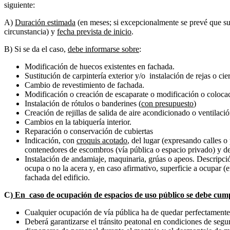
siguiente:
A)
Duración
estimada
(en meses; si excepcionalmente se prevé que su
circunstancia) y
fecha prevista de inicio
.
B) Si se da el caso,
debe informarse sobre
:
Modificación de huecos existentes en fachada.
Sustitución de carpintería exterior y/o instalación de rejas o cie
Cambio de revestimiento de fachada.
Modificación o creación de escaparate o modificación o colocac
Instalación de rótulos o banderines (
con presupuesto
)
Creación de rejillas de salida de aire acondicionado o ventilaci
Cambios en la tabiquería interior.
Reparación o conservación de cubiertas
Indicación, con
croquis acotado
, del lugar (expresando calles o
contenedores de escombros (vía pública o espacio privado) y de
Instalación de andamiaje, maquinaria, grúas o apeos. Descripción
ocupa o no la acera y, en caso afirmativo, superficie a ocupar (e
fachada del edificio.
C)
En caso de ocupación de espacios de uso público se debe cumpl
Cualquier ocupación de vía pública ha de quedar perfectamente
Deberá garantizarse el tránsito peatonal en condiciones de segu