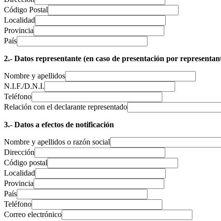
Código Postal
Localidad
Provincia
País
2.- Datos representante (en caso de presentación por representant
Nombre y apellidos
N.I.F./D.N.I.
Teléfono
Relación con el declarante representado
3.- Datos a efectos de notificación
Nombre y apellidos o razón social
Dirección
Código postal
Localidad
Provincia
País
Teléfono
Correo electrónico