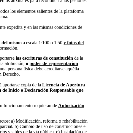
dios auxiliares para reconducir a los peatones
todos los elementos salientes de la plataforma
goma.
ente expedita y en las mismas condiciones de
o del mismo
a escala 1:100 o 1:50
y
fotos del
formación.
aportarse
las escrituras de constitución
de la
ha atribución,
o
poder de representación
 una persona física debe acreditarse aquélla
en Derecho.
á aportarse copia de la
Licencia de Apertura
 de Inicio
o
Declaración Responsable
que
su funcionamiento requieran de
Autorización
ctos: a) Modificación, reforma o rehabilitación
 parcial. b) Cambio de uso de construcciones e
rios visibles de la vía pública. e) Instalación de