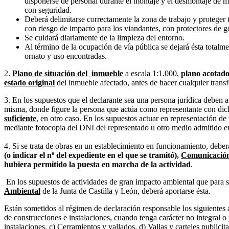
disponerse de personal durante el montaje y el desmontaje de me
con seguridad.
Deberá delimitarse correctamente la zona de trabajo y proteger 
con riesgo de impacto para los viandantes, con protectores de 
Se cuidará diariamente de la limpieza del entorno.
Al término de la ocupación de vía pública se dejará ésta totalm
ornato y uso encontradas.
2.
Plano de situación del inmueble
a escala 1:1.000,
plano acotad
estado original
del inmueble afectado, antes de hacer cualquier trans
3. En los supuestos que el declarante sea una persona jurídica deben 
misma, donde figure la persona que actúa como representante con dic
suficiente
, en otro caso. En los supuestos actuar en representación de
mediante fotocopia del DNI del representado u otro medio admitido 
4. Si se trata de obras en un establecimiento en funcionamiento, deber
(o indicar el nº del expediente en el que se tramitó),
Comunicación
hubiera permitido la puesta en marcha de la actividad
.
En los supuestos de actividades de gran impacto ambiental que para 
Ambiental
de la Junta de Castilla y León, deberá aportarse ésta.
Están sometidos al régimen de declaración responsable los siguientes a
de construcciones e instalaciones, cuando tenga carácter no integral o
instalaciones. c) Cerramientos y vallados. d) Vallas y carteles publicita