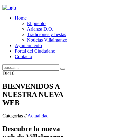
Home
El pueblo
Arlanza D.O.
Tradiciones y fiestas
Noticias Villalmanzo
Ayuntamiento
Portal del Ciudadano
Contacto
Dic
16
BIENVENIDOS A
NUESTRA NUEVA
WEB
Categorias //
Actualidad
Descubre la nueva
web de Villalmanzo